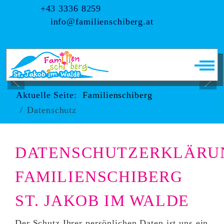
+43 3336 8259
info@familienschiberg.at
Off-
Aktuelle Seite:
Familienschiberg
Datenschutz
DATENSCHUTZERKLÄRU
FAMILIENSCHIBERG
ST. JAKOB IM WALDE
Der Schutz Ihrer persönlichen Daten ist uns ein