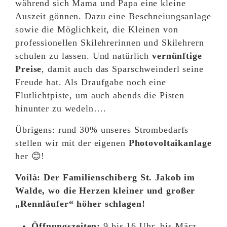
während sich Mama und Papa eine kleine
Auszeit gönnen. Dazu eine Beschneiungsanlage
sowie die Möglichkeit, die Kleinen von
professionellen Skilehrerinnen und Skilehrern
schulen zu lassen. Und natürlich
vernünftige
Preise
, damit auch das Sparschweinderl seine
Freude hat. Als Draufgabe noch eine
Flutlichtpiste, um auch abends die Pisten
hinunter zu wedeln….
Übrigens: rund 30% unseres Strombedarfs
stellen wir mit der eigenen
Photovoltaikanlage
her 😊!
Voilà: Der Familienschiberg St. Jakob im
Walde, wo die Herzen kleiner und großer
„Rennläufer“ höher schlagen!
Öffnungszeiten:
9 bis 16 Uhr, bis März